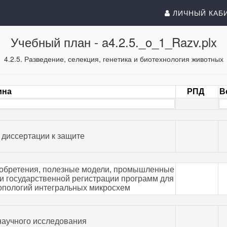
ЛИЧНЫЙ КАБ
Учебный план -
a4.2.5._o_1_Razv.plx
4.2.5. Разведение, селекция, генетика и биотехнология животных
ина
РПД
В
 диссертации к защите
изобретения, полезные модели, промышленные
и государственной регистрации программ для
опологий интегральных микросхем
научного исследования