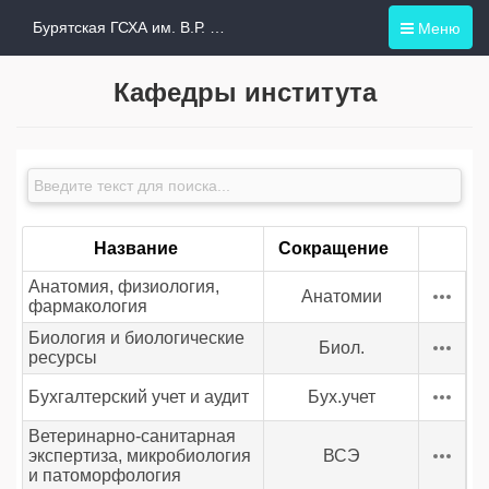
Меню
Бурятская ГСХА им. В.Р. Филиппова
Кафедры института
Название
Сокращение
Анатомия, физиология,
Анатомии
фармакология
Биология и биологические
Биол.
ресурсы
Бухгалтерский учет и аудит
Бух.учет
Ветеринарно-санитарная
экспертиза, микробиология
ВСЭ
и патоморфология