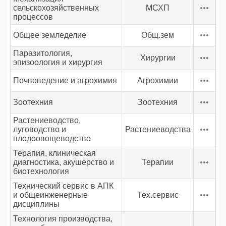
сельскохозяйственных
МСХП
процессов
Общее земледелие
Общ.зем
Паразитология,
Хирургии
эпизоология и хирургия
Почвоведение и агрохимия
Агрохимии
Зоотехния
Зоотехния
Растениеводство,
луговодство и
Растениеводства
плодоовощеводство
Терапия, клиническая
диагностика, акушерство и
Терапии
биотехнология
Технический сервис в АПК
и общеинженерные
Тех.сервис
дисциплины
Технология производства,