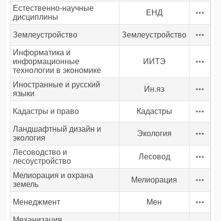
Естественно-научные
ЕНД
дисциплины
Землеустройство
Землеустройство
Информатика и
информационные
ИИТЭ
технологии в экономике
Иностранные и русский
Ин.яз
языки
Кадастры и право
Кадастры
Ландшафтный дизайн и
Экология
экология
Лесоводство и
Лесовод
лесоустройство
Мелиорация и охрана
Мелиорация
земель
Менеджмент
Мен
Механизация