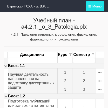
Бурятская ГСХА им. В.Р. Филиппова
Меню
Учебный план -
a4.2.1._o_3_Patologia.plx
4.2.1. Патология животных, морфология, физиология,
фармакология и токсикология
Дисциплина
Курс
Семестр
Блок: 1.1
1
1
Научная деятельность,
направленная на
2
2
подготовку диссертации к
защите
3
3
Блок: 1.2
Подготовка публикаций
или заявок на патенты на