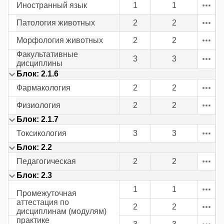
Иностранный язык
1
1
Патология животных
2
2
Морфология животных
2
2
Факультативные
3
3
дисциплины
Блок: 2.1.6
Фармакология
2
2
Физиология
2
2
Блок: 2.1.7
Токсикология
3
3
Блок: 2.2
Педагогическая
2
2
Блок: 2.3
1
1
Промежуточная
аттестация по
2
2
дисциплинам (модулям)
практике