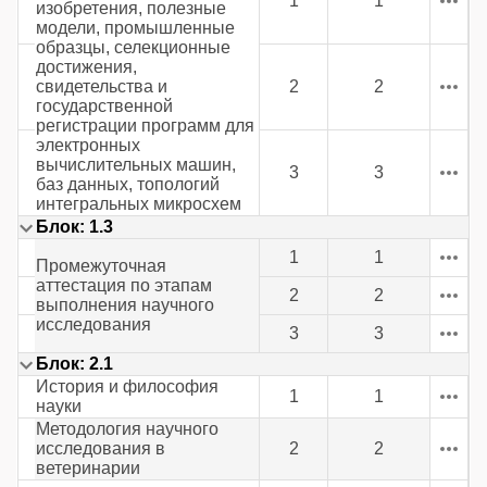
1
1
изобретения, полезные
модели, промышленные
образцы, селекционные
достижения,
свидетельства и
2
2
государственной
регистрации программ для
электронных
вычислительных машин,
3
3
баз данных, топологий
интегральных микросхем
Блок: 1.3
1
1
Промежуточная
аттестация по этапам
2
2
выполнения научного
исследования
3
3
Блок: 2.1
История и философия
1
1
науки
Методология научного
исследования в
2
2
ветеринарии