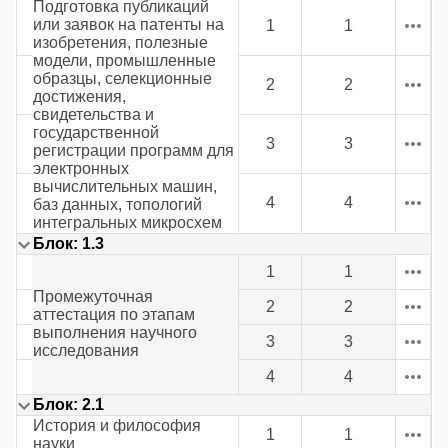
Подготовка публикаций
или заявок на патенты на
1
1
изобретения, полезные
модели, промышленные
образцы, селекционные
2
2
достижения,
свидетельства и
государственной
3
3
регистрации программ для
электронных
вычислительных машин,
4
4
баз данных, топологий
интегральных микросхем
Блок: 1.3
1
1
Промежуточная
2
2
аттестация по этапам
выполнения научного
3
3
исследования
4
4
Блок: 2.1
История и философия
1
1
науки