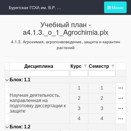
Бурятская ГСХА им. В.Р. Филиппова
Меню
Учебный план -
a4.1.3._o_1_Agrochimia.plx
4.1.3. Агрохимия, агропочвоведение, защита и карантин
растений
Дисциплина
Курс
Семестр
Блок: 1.1
1
1
Научная деятельность,
2
2
направленная на
подготовку диссертации к
3
3
защите
4
4
Блок: 1.2