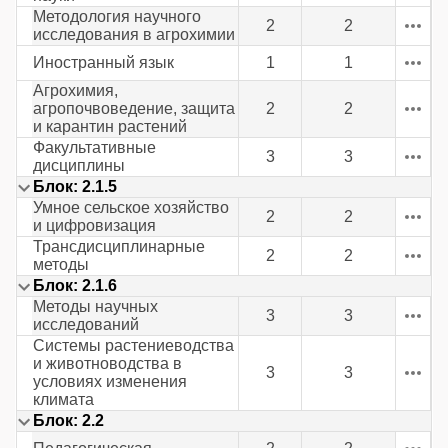
Методология научного
2
2
исследования в агрохимии
Иностранный язык
1
1
Агрохимия,
агропочвоведение, защита
2
2
и карантин растений
Факультативные
3
3
дисциплины
Блок: 2.1.5
Умное сельское хозяйство
2
2
и цифровизация
Трансдисциплинарные
2
2
методы
Блок: 2.1.6
Методы научных
3
3
исследований
Системы растениеводства
и животноводства в
3
3
условиях изменения
климата
Блок: 2.2