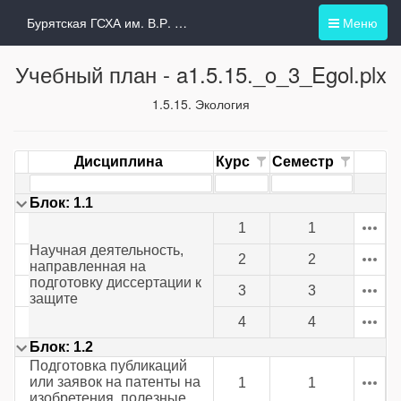
Бурятская ГСХА им. В.Р. Филиппова
Меню
Учебный план -
a1.5.15._o_3_Egol.plx
1.5.15. Экология
Дисциплина
Курс
Семестр
Блок: 1.1
1
1
Научная деятельность,
2
2
направленная на
подготовку диссертации к
3
3
защите
4
4
Блок: 1.2
Подготовка публикаций
или заявок на патенты на
1
1
изобретения, полезные