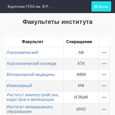
Меню
Бурятская ГСХА им. В.Р. Филиппова
Факультеты института
Факультет
Сокращение
Агрономический
АФ
Агротехнический колледж
АТК
Ветеринарной медицины
ФВМ
Инженерный
ИФ
Институт землеустройства,
ИЗКиМ
кадастров и мелиорации
Институт непрерывного
ИНО
образования