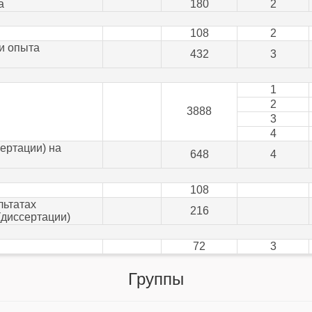
а
180
2
108
2
и опыта
432
3
1
2
3888
3
4
ертации) на
648
4
108
льтатах
216
(диссертации)
72
3
Группы