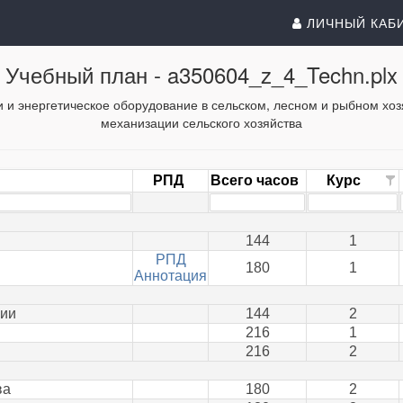
ЛИЧНЫЙ КАБ
Учебный план -
a350604_z_4_Techn.plx
 и энергетическое оборудование в сельском, лесном и рыбном хо
механизации сельского хозяйства
РПД
Всего часов
Курс
144
1
РПД
180
1
Аннотация
рии
144
2
216
1
216
2
ва
180
2