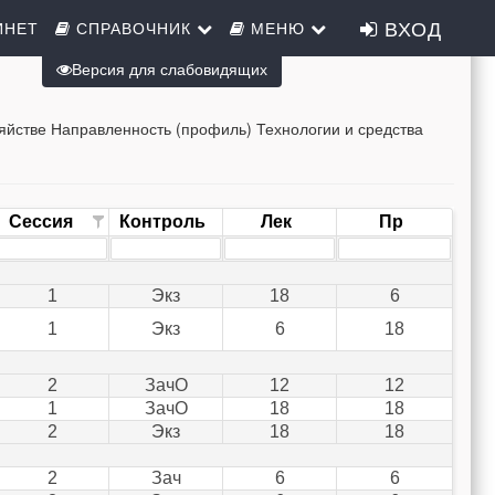
ВХОД
ИНЕТ
СПРАВОЧНИК
МЕНЮ
Версия для слабовидящих
зяйстве Направленность (профиль) Технологии и средства
Сессия
Контроль
Лек
Пр
1
Экз
18
6
1
Экз
6
18
2
ЗачО
12
12
1
ЗачО
18
18
2
Экз
18
18
2
Зач
6
6