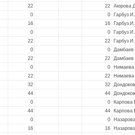
22
22
Аюрова Д
0
0
Гарбуз И.
16
16
Гарбуз И.
0
0
Гарбуз И.
22
22
Гарбуз И.
0
0
Дамбаев 
22
22
Дамбаев 
0
0
Нимаева 
22
22
Нимаева 
32
32
Дондоков
44
44
Дондоков
0
0
Карпова 
44
44
Карпова 
0
0
Назарова
16
16
Назарова