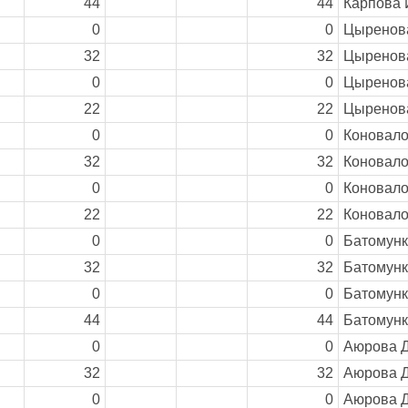
44
44
Карпова И
0
0
Цыренова
32
32
Цыренова
0
0
Цыренова
22
22
Цыренова
0
0
Коновало
32
32
Коновало
0
0
Коновало
22
22
Коновало
0
0
Батомунк
32
32
Батомунк
0
0
Батомунк
44
44
Батомунк
0
0
Аюрова Д
32
32
Аюрова Д
0
0
Аюрова Д