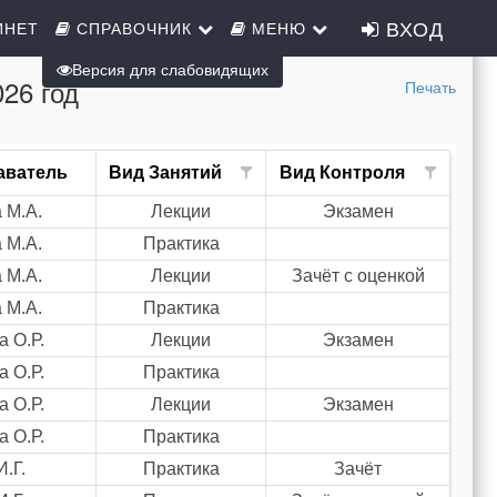
ВХОД
ИНЕТ
СПРАВОЧНИК
МЕНЮ
Версия для слабовидящих
26 год
Печать
аватель
Вид Занятий
Вид Контроля
 М.А.
Лекции
Экзамен
 М.А.
Практика
 М.А.
Лекции
Зачёт с оценкой
 М.А.
Практика
а О.Р.
Лекции
Экзамен
а О.Р.
Практика
а О.Р.
Лекции
Экзамен
а О.Р.
Практика
.Г.
Практика
Зачёт