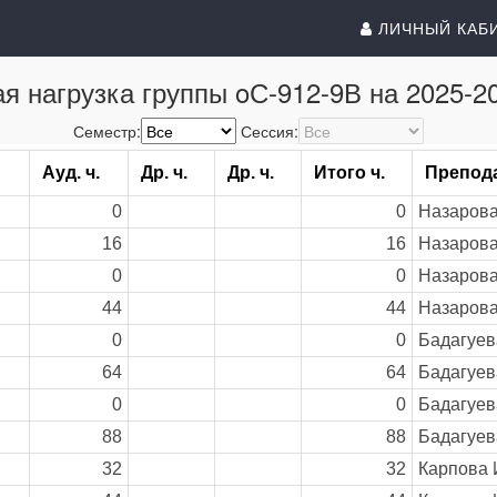
ЛИЧНЫЙ КАБ
я нагрузка группы oС-912-9В на 2025-20
Семестр:
Сессия:
Ауд. ч.
Др. ч.
Др. ч.
Итого ч.
Препод
0
0
Назарова
16
16
Назарова
0
0
Назарова
44
44
Назарова
0
0
Бадагуев
64
64
Бадагуев
0
0
Бадагуев
88
88
Бадагуев
32
32
Карпова И