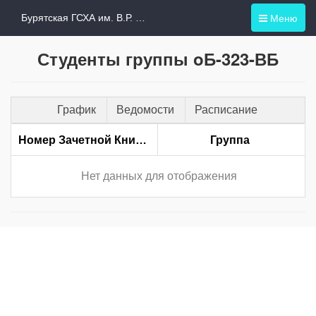
Меню
Бурятская ГСХА им. В.Р. Филиппова
Студенты группы oБ-323-ВБ
График
Ведомости
Расписание
Номер Зачетной Книжки
Группа
Нет данных для отображения